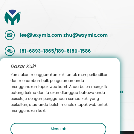
lee@wxymlx.com
zhu@wxymlx.com
181-6893-1865/189-6180-1586
Dasar Kuki
0086-510-85581586
Kami akan menggunakan kuki untuk memperibadikan
dan menambah baik pengalaman anda
9, Jalan Mengcun, Taman Perindustrian
menggunakan tapak web kami. Anda boleh mengklik
Hudai, Daerah Binhu, Wuxi, Jiangsu, China
butang terima dan ia akan dianggap bahawa anda
bersetuju dengan penggunaan semua kuki yang
berkaitan, atau anda boleh menolak tapak web untuk
Hubungi Jualan
menggunakan kuki.
Menolak