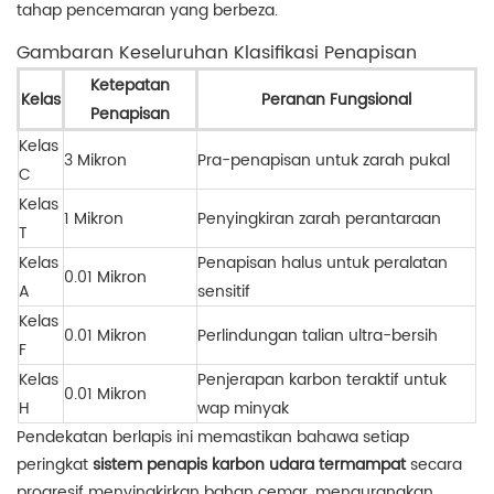
tahap pencemaran yang berbeza.
Gambaran Keseluruhan Klasifikasi Penapisan
Ketepatan
Kelas
Peranan Fungsional
Penapisan
Kelas
3 Mikron
Pra-penapisan untuk zarah pukal
C
Kelas
1 Mikron
Penyingkiran zarah perantaraan
T
Kelas
Penapisan halus untuk peralatan
0.01 Mikron
A
sensitif
Kelas
0.01 Mikron
Perlindungan talian ultra-bersih
F
Kelas
Penjerapan karbon teraktif untuk
0.01 Mikron
H
wap minyak
Pendekatan berlapis ini memastikan bahawa setiap
peringkat
sistem penapis karbon udara termampat
secara
progresif menyingkirkan bahan cemar, mengurangkan