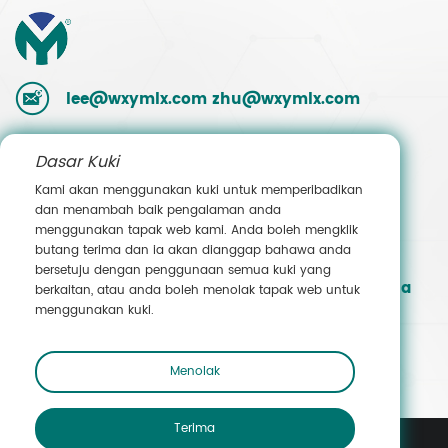
lee@wxymlx.com
zhu@wxymlx.com
181-6893-1865/189-6180-1586
Dasar Kuki
Kami akan menggunakan kuki untuk memperibadikan
0086-510-85581586
dan menambah baik pengalaman anda
menggunakan tapak web kami. Anda boleh mengklik
butang terima dan ia akan dianggap bahawa anda
9, Jalan Mengcun, Taman Perindustrian
bersetuju dengan penggunaan semua kuki yang
Hudai, Daerah Binhu, Wuxi, Jiangsu, China
berkaitan, atau anda boleh menolak tapak web untuk
menggunakan kuki.
Hubungi Jualan
Menolak
Terima